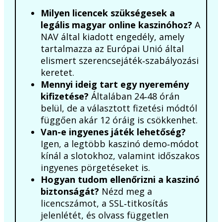
Milyen licencek szükségesek a
legális magyar online kaszinóhoz?
A
NAV által kiadott engedély, amely
tartalmazza az Európai Unió által
elismert szerencsejáték‑szabályozási
keretet.
Mennyi ideig tart egy nyeremény
kifizetése?
Általában 24‑48 órán
belül, de a választott fizetési módtól
függően akár 12 óráig is csökkenhet.
Van-e ingyenes játék lehetőség?
Igen, a legtöbb kaszinó demo‑módot
kínál a slotokhoz, valamint időszakos
ingyenes pörgetéseket is.
Hogyan tudom ellenőrizni a kaszinó
biztonságát?
Nézd meg a
licencszámot, a SSL‑titkosítás
jelenlétét, és olvass független