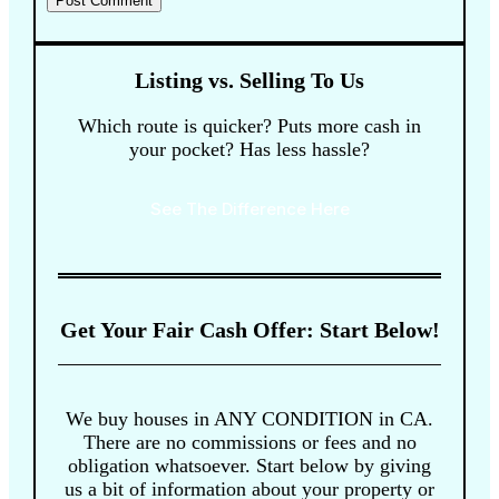
Listing vs. Selling To Us
Which route is quicker? Puts more cash in
your pocket? Has less hassle?
See The Difference Here
Get Your Fair Cash Offer: Start Below!
We buy houses in ANY CONDITION in CA.
There are no commissions or fees and no
obligation whatsoever. Start below by giving
us a bit of information about your property or