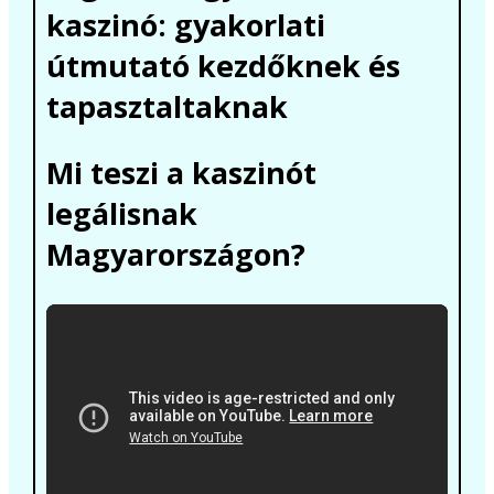
kaszinó: gyakorlati
útmutató kezdőknek és
tapasztaltaknak
Mi teszi a kaszinót
legálisnak
Magyarországon?