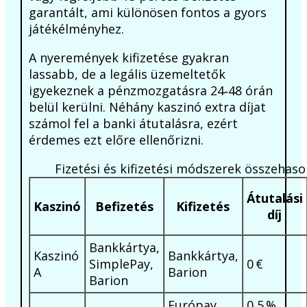
garantált, ami különösen fontos a gyors
játékélményhez.
A nyeremények kifizetése gyakran
lassabb, de a legális üzemeltetők
igyekeznek a pénzmozgatásra 24‑48 órán
belül kerülni. Néhány kaszinó extra díjat
számol fel a banki átutalásra, ezért
érdemes ezt előre ellenőrizni.
Fizetési és kifizetési módszerek összehaso
Átutalási
Kaszinó
Befizetés
Kifizetés
díj
Bankkártya,
Kaszinó
Bankkártya,
SimplePay,
0 €
A
Barion
Barion
Európay,
0,5 %