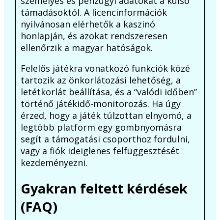
személyes és pénzügyi adatokat a külső
támadásoktól. A licencinformációk
nyilvánosan elérhetők a kaszinó
honlapján, és azokat rendszeresen
ellenőrzik a magyar hatóságok.
Felelős játékra vonatkozó funkciók közé
tartozik az önkorlátozási lehetőség, a
letétkorlát beállítása, és a “valódi időben”
történő játékidő-monitorozás. Ha úgy
érzed, hogy a játék túlzottan elnyomó, a
legtöbb platform egy gombnyomásra
segít a támogatási csoporthoz fordulni,
vagy a fiók ideiglenes felfüggesztését
kezdeményezni.
Gyakran feltett kérdések
(FAQ)