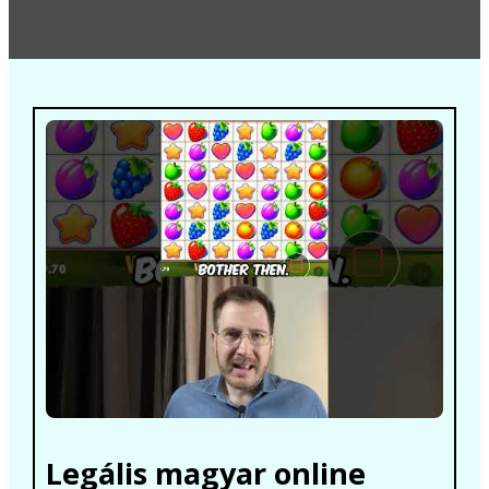
Legális magyar online