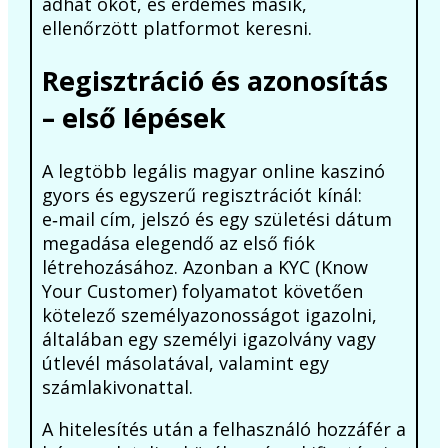
adhat okot, és érdemes másik,
ellenőrzött platformot keresni.
Regisztráció és azonosítás
– első lépések
A legtöbb legális magyar online kaszinó
gyors és egyszerű regisztrációt kínál:
e‑mail cím, jelszó és egy születési dátum
megadása elegendő az első fiók
létrehozásához. Azonban a KYC (Know
Your Customer) folyamatot követően
kötelező személyazonosságot igazolni,
általában egy személyi igazolvány vagy
útlevél másolatával, valamint egy
számlakivonattal.
A hitelesítés után a felhasználó hozzáfér a