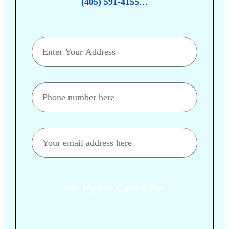
(405) 591-4155
…
Get My Fair Cash Offer