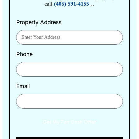
call
(405) 591-4155
…
Property Address
Phone
Email
Get My Fair Cash Offer