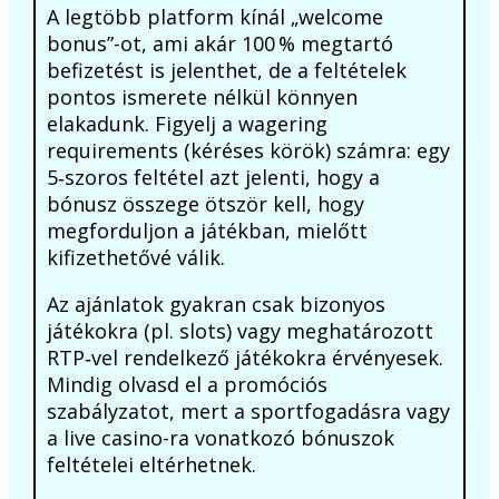
A legtöbb platform kínál „welcome
bonus”-ot, ami akár 100 % megtartó
befizetést is jelenthet, de a feltételek
pontos ismerete nélkül könnyen
elakadunk. Figyelj a wagering
requirements (kéréses körök) számra: egy
5‑szoros feltétel azt jelenti, hogy a
bónusz összege ötször kell, hogy
megforduljon a játékban, mielőtt
kifizethetővé válik.
Az ajánlatok gyakran csak bizonyos
játékokra (pl. slots) vagy meghatározott
RTP‑vel rendelkező játékokra érvényesek.
Mindig olvasd el a promóciós
szabályzatot, mert a sportfogadásra vagy
a live casino-ra vonatkozó bónuszok
feltételei eltérhetnek.