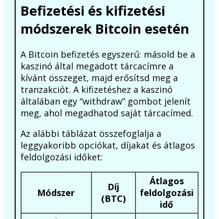
Befizetési és kifizetési
módszerek Bitcoin esetén
A Bitcoin befizetés egyszerű: másold be a
kaszinó által megadott tárcacímre a
kívánt összeget, majd erősítsd meg a
tranzakciót. A kifizetéshez a kaszinó
általában egy “withdraw” gombot jelenít
meg, ahol megadhatod saját tárcacímed.
Az alábbi táblázat összefoglalja a
leggyakoribb opciókat, díjakat és átlagos
feldolgozási időket:
Átlagos
Díj
Módszer
feldolgozási
(BTC)
idő