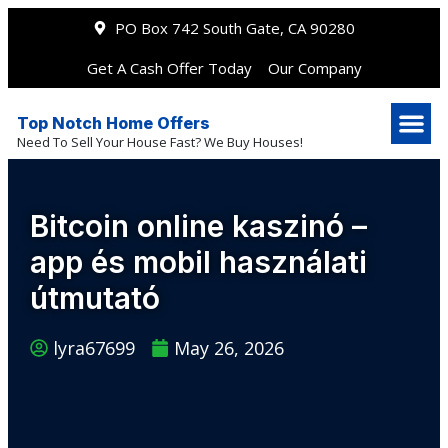
PO Box 742 South Gate, CA 90280
Get A Cash Offer Today
Our Company
Top Notch Home Offers
Need To Sell Your House Fast? We Buy Houses!
Bitcoin online kaszinó –
app és mobil használati
útmutató
lyra67699
May 26, 2026