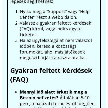
lépések segíthetnek:
Nyisd meg a “Support” vagy “Help
Center” részt a weboldalon.
Válassz a gyakran feltett kérdések
(FAQ) közül, vagy indíts egy új
ticketet.
Ha az ügyfélszolgálat nem válaszol
időben, keresd a közösségi
fórumokat, ahol más játékosok
megoszthatják tapasztalataikat.
Gyakran feltett kérdések
(FAQ)
Mennyi idő alatt érkezik meg a
Bitcoin befizetés?
Általában 5‑10
perc, a hálózati terheléstől függően.