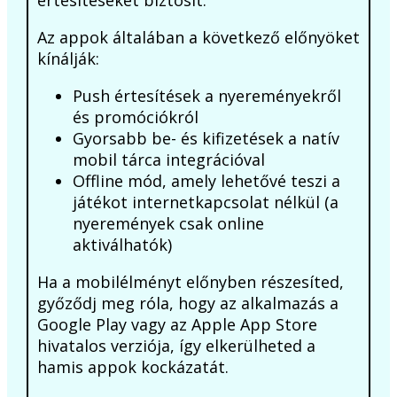
értesítéseket biztosít.
Az appok általában a következő előnyöket
kínálják:
Push értesítések a nyereményekről
és promóciókról
Gyorsabb be- és kifizetések a natív
mobil tárca integrációval
Offline mód, amely lehetővé teszi a
játékot internetkapcsolat nélkül (a
nyeremények csak online
aktiválhatók)
Ha a mobilélményt előnyben részesíted,
győződj meg róla, hogy az alkalmazás a
Google Play vagy az Apple App Store
hivatalos verziója, így elkerülheted a
hamis appok kockázatát.