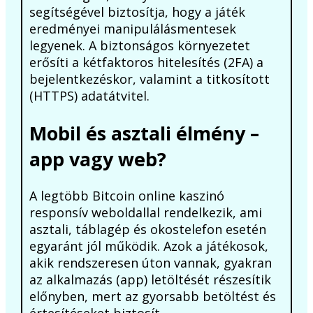
segítségével biztosítja, hogy a játék
eredményei manipulálásmentesek
legyenek. A biztonságos környezetet
erősíti a kétfaktoros hitelesítés (2FA) a
bejelentkezéskor, valamint a titkosított
(HTTPS) adatátvitel.
Mobil és asztali élmény –
app vagy web?
A legtöbb Bitcoin online kaszinó
responsív weboldallal rendelkezik, ami
asztali, táblagép és okostelefon esetén
egyaránt jól működik. Azok a játékosok,
akik rendszeresen úton vannak, gyakran
az alkalmazás (app) letöltését részesítik
előnyben, mert az gyorsabb betöltést és