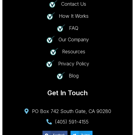
Contact Us
How It Works
FAQ
Our Company
Resources
Privacy Policy
Blog
Get In Touch
PO Box 742 South Gate, CA 90280
(405) 591-4155
Facebook
Twitter